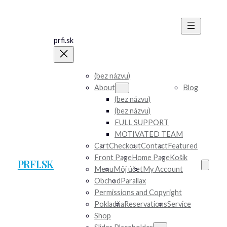
prfi.sk
(bez názvu)
About
Blog
(bez názvu)
(bez názvu)
FULL SUPPORT
MOTIVATED TEAM
Cart
Checkout
Contact
Featured
Front Page
Home Page
Košík
PRFI.SK
Menu
Môj účet
My Account
Obchod
Parallax
Permissions and Copyright
Pokladňa
Reservations
Service
Shop