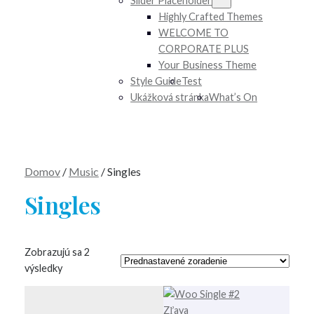
Slider Placeholder
Highly Crafted Themes
WELCOME TO
CORPORATE PLUS
Your Business Theme
Style Guide
Test
Ukážková stránka
What’s On
Domov
/
Music
/ Singles
Singles
Zobrazujú sa 2
výsledky
Zľavnený
Zľava