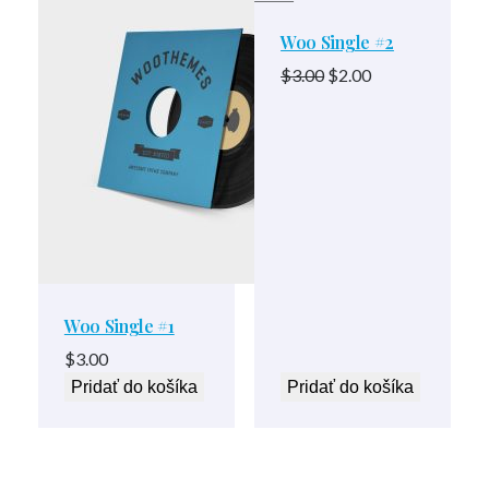
produkt
Woo Single #2
Pôvodná
Aktuálna
$
3.00
$
2.00
cena
cena
bola:
je:
$3.00.
$2.00.
Woo Single #1
$
3.00
Pridať do košíka
Pridať do košíka